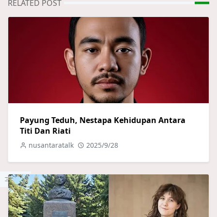
RELATED POST
Payung Teduh, Nestapa Kehidupan Antara
Titi Dan Riati
nusantaratalk
2025/9/28