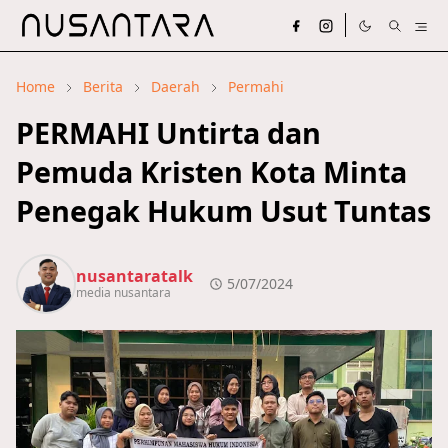
Home
Berita
Daerah
Permahi
PERMAHI Untirta dan
Pemuda Kristen Kota Minta
Penegak Hukum Usut Tuntas
nusantaratalk
5/07/2024
media nusantara