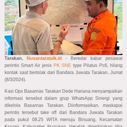
Tarakan,
Nusantaratalk.id
- Beredar kabar pesawat
perintis Smart Air jenis
PK SNE
type Pilatus Pc6, hilang
kontak saat bertolak dari Bandara Juwata Tarakan, Jumat
(8/3/2024).
Kasi Ops Basarnas Tarakan Dede Hariana menyampaikan
informasi tersebut dalam grup WhatsApp Sinergi yang
dikelola Basarnas Tarakan. Diinformasikan, maskapai
perintis tersebut take off dari Bandara Juwata Tarakan
pada pukul 08.25 WITA menuju Binuang, Kecamatan
Krayan, Kabupaten Nunukan. Hendak diperkirakan tiba