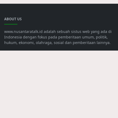
ABOUT US
www.nusantaratalk.id adalah sebuah sistus web yang ada di
Indonesia dengan fokus pada pemberitaan umum, politik,
hukum, ekonomi, olahraga, sosial dan pemberitaan lainnya.
LEARN MORE
Advertise
Redaksi
Tentang Kami
Kebijakan Kami
FOLLOW US