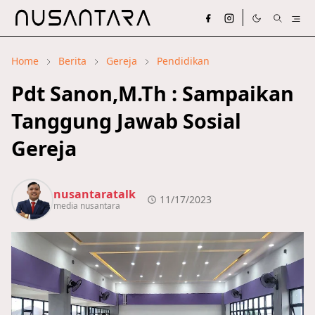
Home
Berita
Gereja
Pendidikan
Pdt Sanon,M.Th : Sampaikan
Tanggung Jawab Sosial
Gereja
nusantaratalk
11/17/2023
media nusantara