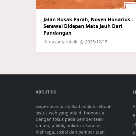
Jalan Rusak Parah, Noven Honarius :
Serawai Didepan Mata Jauh Dari
Pandangan
nusantaratalk
2025/12/15
ABOUT US
L
www.nusantaratalk.id adalah sebuah
A
sistus web yang ada di Indonesia
R
dengan fokus pada pemberitaan
T
umum, politik, hukum, ekonomi,
olahraga, sosial dan pemberitaan
K