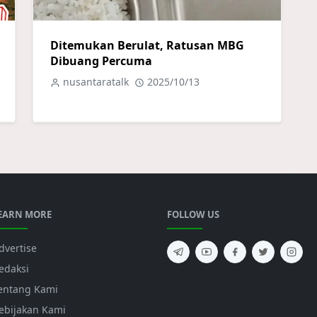
Ditemukan Berulat, Ratusan MBG
Dibuang Percuma
nusantaratalk
2025/10/13
EARN MORE
FOLLOW US
dvertise
edaksi
entang Kami
ebijakan Kami