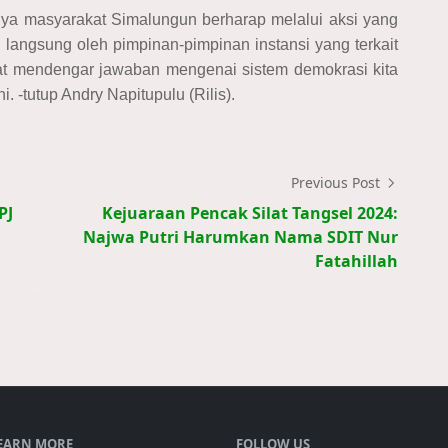
ya masyarakat Simalungun berharap melalui aksi yang
b langsung oleh pimpinan-pimpinan instansi yang terkait
t mendengar jawaban mengenai sistem demokrasi kita
i. -tutup Andry Napitupulu (Rilis).
Previous Post
PJ
Kejuaraan Pencak Silat Tangsel 2024:
i
Najwa Putri Harumkan Nama SDIT Nur
Fatahillah
EARN MORE
FOLLOW US