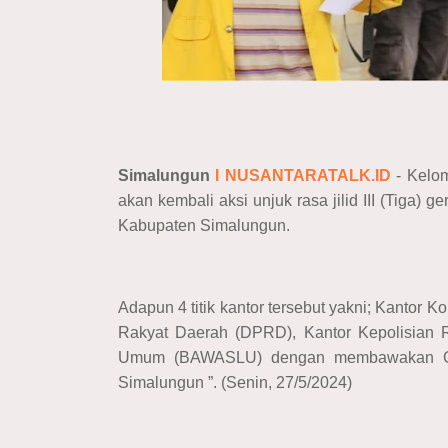
Simalungun
I NUSANTARATALK.ID
- Kelom
akan kembali aksi unjuk rasa jilid III (Tiga) 
Kabupaten Simalungun.
Adapun 4 titik kantor tersebut yakni; Kanto
Rakyat Daerah (DPRD), Kantor Kepolisian
Umum (BAWASLU) dengan membawakan Grand
Simalungun ”. (Senin, 27/5/2024)