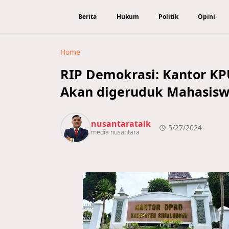
Berita
Hukum
Politik
Opini
Home
RIP Demokrasi: Kantor K
Akan digeruduk Mahasis
nusantaratalk
5/27/2024
media nusantara