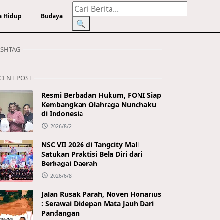
a Hidup
Budaya
🔍
SHTAG
CENT POST
Resmi Berbadan Hukum, FONI Siap
Kembangkan Olahraga Nunchaku
di Indonesia
2026/8/2
NSC VII 2026 di Tangcity Mall
Satukan Praktisi Bela Diri dari
Berbagai Daerah
2026/6/8
Jalan Rusak Parah, Noven Honarius
: Serawai Didepan Mata Jauh Dari
Pandangan