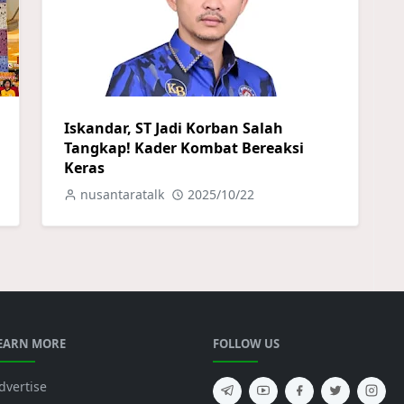
Iskandar, ST Jadi Korban Salah
Tangkap! Kader Kombat Bereaksi
Keras
nusantaratalk
2025/10/22
EARN MORE
FOLLOW US
dvertise