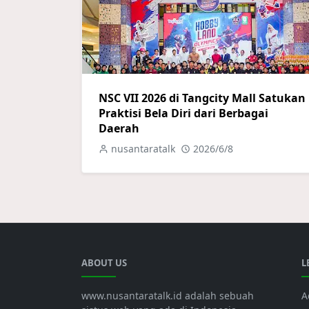
NSC VII 2026 di Tangcity Mall Satukan
Praktisi Bela Diri dari Berbagai
Daerah
nusantaratalk
2026/6/8
ABOUT US
L
www.nusantaratalk.id adalah sebuah
A