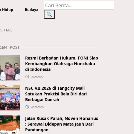
a Hidup
Budaya
🔍
SHTAG
CENT POST
Resmi Berbadan Hukum, FONI Siap
Kembangkan Olahraga Nunchaku
di Indonesia
2026/8/2
NSC VII 2026 di Tangcity Mall
Satukan Praktisi Bela Diri dari
Berbagai Daerah
2026/6/8
Jalan Rusak Parah, Noven Honarius
: Serawai Didepan Mata Jauh Dari
Pandangan