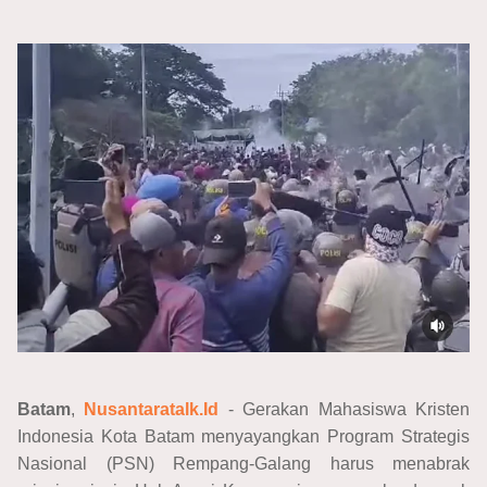
Batam
,
Nusantaratalk.Id
- Gerakan Mahasiswa Kristen
Indonesia Kota Batam menyayangkan Program Strategis
Nasional (PSN) Rempang-Galang harus menabrak