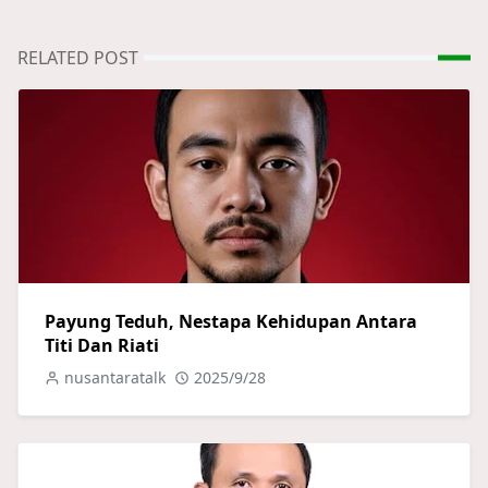
RELATED POST
Payung Teduh, Nestapa Kehidupan Antara
Titi Dan Riati
nusantaratalk
2025/9/28