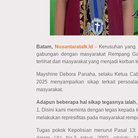
Batam,
Nusantaratalk.Id
-
Kerusuhan yang t
gabungan dengan masyarakat Rempang Gal
terlihat dari masyarakat yang menjadi korban 
Mayshine Debora Panaha, selaku Ketua Ca
2025 menyampaikan sikap terkait persoal
masyarakat.
Adapun beberapa hal sikap tegasnya ialah, 
1. Disini kami meminta dengan tegas kepada k
melakukan represifitas pada masyarakat rem
Tugas pokok Kepolisian menurut Pasal 13:
dalam UU No.2 tahun 2002 adalah; 1)M